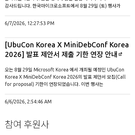
감사드립니다. 한국마이크로소프트에서 8월 29일 (토) 행사가
준비위원회 드림. 2개의 게시물 - 2명의 참여자 전체 주제 읽기
불가능한 것으로 확정됨에 따라, 서울 내 동일 날짜에 대관이
가능한 장소를 확인 및 협의 중에 있습니다. 확정되는 대로 새로
6/7/2026, 12:27:53 PM
변경된 장소에 대해 안내 드릴 예정이오니, 참가 등록 및 취소, 발표
제안서 접수, 자원 봉사자 지원 등의 관련 활동에 너른 양해
부탁드립니다. 1개의 게시물 - 1명의 참여자 전체 주제 읽기
[UbuCon Korea X MiniDebConf Korea
2026] 발표 제안서 제출 기한 연장 안내
오는 8월 29일 Microsoft Korea 에서 개최될 예정인 UbuCon
Korea X MiniDebConf Korea 2026의 발표 제안서 모집(Call
for proposal) 기한이 연장되었습니다. 이번 행사는
MiniDebConf Korea 공동으로 개최하며, 데비안에 관한
주제까지 더 다양한 주제로 논의하는 모임의 장이 될 예정입니다.
6/6/2026, 2:54:46 AM
또한, 이번 행사에서는 전문가들을 위한 도구로서의 우분투 뿐만이
아닌 누구나 쉽게 접근하고 활용할 수 있는 플랫폼이자 이를 통해
초보자부터 전문가까지, 학생부터 기업 사용자까지, 일반
참여 후원사
사용자부터 개발자와 엔지니어까지 모든 사람이 생태계 혜택을
누릴 수 있는 방법과 다양한 사례에 대해 발표 제안서를 받고자