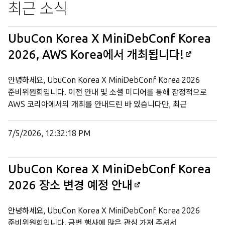
최근 소식
UbuCon Korea X MiniDebConf Korea
2026, AWS Korea에서 개최됩니다!
안녕하세요, UbuCon Korea X MiniDebConf Korea 2026
준비위원회입니다. 이전 안내 및 소셜 미디어를 통해 잠정적으로
AWS 코리아에서의 개최를 안내드린 바 있습니다만, 최근
공식적으로 확정되어 다시 한 번 안내드립니다. 올해 2026년에는
아미존웹서비시즈코리아가 위치한 센터필드 EAST, 18층에서
7/5/2026, 12:32:18 PM
MiniDebConf와 함께 행사가 진행됩니다. 이에 따라 부스 및 행사
배치가 전반적으로 변경될 예정으로, 행사 배치도 등은 금일 중
게시 예정입니다. 이에 이용에 참조 부탁드립니다. 특히 참가하시는
UbuCon Korea X MiniDebConf Korea
분들께서는, 센터필드 측에서 출입 관리를 위한 QR코드를 행사
2026 장소 변경 예정 안내
직전 별도로 발송할 예정이오니 반드시 잊지 말고 신청하셨던 번호
및 이메일 계정으로 행사 당일 방문하시어 혼란 없으시기 바랍니다.
안녕하세요, UbuCon Korea X MiniDebConf Korea 2026
다시 한 번 저희 행사에 관심 가져주셔서 감사드리며, 행사 당일
준비위원회입니다. 금번 행사에 많은 관심 가져 주셔서
뵙겠습니다. UbuCon Korea X MiniDebConf Korea 2026